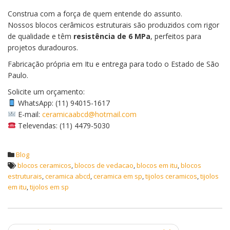
Construa com a força de quem entende do assunto.
Nossos blocos cerâmicos estruturais são produzidos com rigor
de qualidade e têm
resistência de 6 MPa
, perfeitos para
projetos duradouros.
Fabricação própria em Itu e entrega para todo o Estado de São
Paulo.
Solicite um orçamento:
WhatsApp: (11) 94015-1617
E-mail:
ceramicaabcd@hotmail.com
Televendas: (11) 4479-5030
Blog
blocos ceramicos
,
blocos de vedacao
,
blocos em itu
,
blocos
estruturais
,
ceramica abcd
,
ceramica em sp
,
tijolos ceramicos
,
tijolos
em itu
,
tijolos em sp