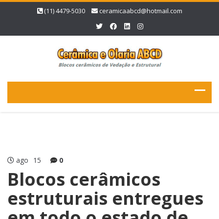
(11) 4479-5030
ceramicaabcd@hotmail.com
ago
15
0
Blocos cerâmicos
estruturais entregues
em todo o estado de