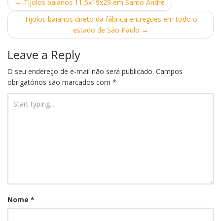
Post
←
Tijolos baianos 11,5x19x29 em Santo André
navigation
Tijolos baianos direto da fábrica entregues em todo o
estado de São Paulo
→
Leave a Reply
O seu endereço de e-mail não será publicado.
Campos
obrigatórios são marcados com
*
Nome
*