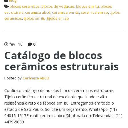
Blog
blocos ceramicos
,
blocos de vedacao
,
blocos em itu
,
blocos
estruturais
,
ceramica abcd
,
ceramica em itu
,
ceramica em sp
,
tijolos
ceramicos
,
tijolos em itu
,
tijolos em sp
fev
10
0
Catálogo de blocos
cerâmicos estruturais
Posted by
Cerâmica ABCD
Confira o catálogo de nossos blocos cerâmicos estruturais.
Tijolo cerâmico estrutural de excelente qualidade e alta
resistência direto da fábrica em Itu. Entregamos em todo o
estado de São Paulo. Solicite um orçamento. WhatsApp: (11)
94015-1617E-mail: ceramicaabcd@hotmail.comTelevendas: (11)
4479-5030