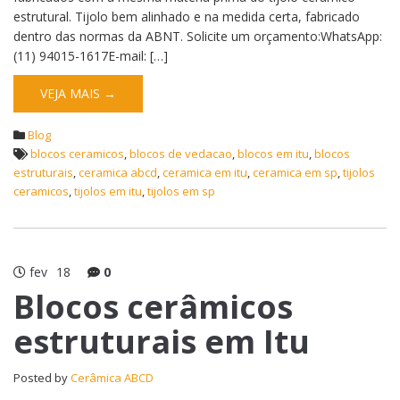
estrutural. Tijolo bem alinhado e na medida certa, fabricado
dentro das normas da ABNT. Solicite um orçamento:WhatsApp:
(11) 94015-1617E-mail: […]
VEJA MAIS →
Blog
blocos ceramicos
,
blocos de vedacao
,
blocos em itu
,
blocos
estruturais
,
ceramica abcd
,
ceramica em itu
,
ceramica em sp
,
tijolos
ceramicos
,
tijolos em itu
,
tijolos em sp
fev
18
0
Blocos cerâmicos
estruturais em Itu
Posted by
Cerâmica ABCD