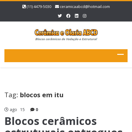
(11) 4479-5030
ceramicaabcd@hotmail.com
Tag:
blocos em itu
ago
15
0
Blocos cerâmicos