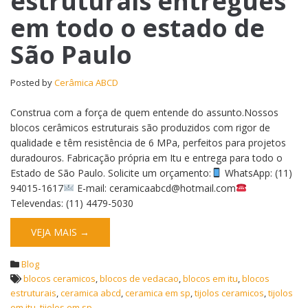
estruturais entregues
em todo o estado de
São Paulo
Posted by
Cerâmica ABCD
Construa com a força de quem entende do assunto.Nossos
blocos cerâmicos estruturais são produzidos com rigor de
qualidade e têm resistência de 6 MPa, perfeitos para projetos
duradouros. Fabricação própria em Itu e entrega para todo o
Estado de São Paulo. Solicite um orçamento:
WhatsApp: (11)
94015-1617
E-mail: ceramicaabcd@hotmail.com
Televendas: (11) 4479-5030
VEJA MAIS →
Blog
blocos ceramicos
,
blocos de vedacao
,
blocos em itu
,
blocos
estruturais
,
ceramica abcd
,
ceramica em sp
,
tijolos ceramicos
,
tijolos
em itu
,
tijolos em sp