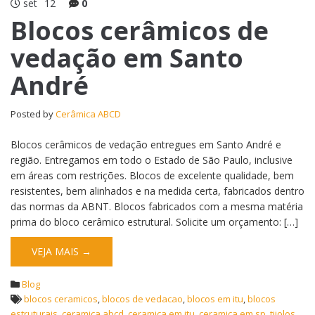
set
12
0
Blocos cerâmicos de
vedação em Santo
André
Posted by
Cerâmica ABCD
Blocos cerâmicos de vedação entregues em Santo André e
região. Entregamos em todo o Estado de São Paulo, inclusive
em áreas com restrições. Blocos de excelente qualidade, bem
resistentes, bem alinhados e na medida certa, fabricados dentro
das normas da ABNT. Blocos fabricados com a mesma matéria
prima do bloco cerâmico estrutural. Solicite um orçamento: […]
VEJA MAIS →
Blog
blocos ceramicos
,
blocos de vedacao
,
blocos em itu
,
blocos
estruturais
,
ceramica abcd
,
ceramica em itu
,
ceramica em sp
,
tijolos