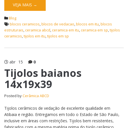
VEJA MAIS →
Blog
blocos ceramicos
,
blocos de vedacao
,
blocos em itu
,
blocos
estruturais
,
ceramica abcd
,
ceramica em itu
,
ceramica em sp
,
tijolos
ceramicos
,
tijolos em itu
,
tijolos em sp
abr
15
0
Tijolos baianos
14x19x39
Posted by
Cerâmica ABCD
Tijolos cerâmicos de vedação de excelente qualidade em
Atibaia e região. Entregamos em todo o Estado de São Paulo,
inclusive em áreas com restrições. Tijolos bem resistentes,
fabricados com a mesma matéria prima do tijolo cerâmico