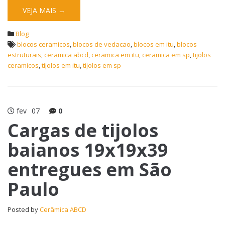
VEJA MAIS →
Blog
blocos ceramicos
,
blocos de vedacao
,
blocos em itu
,
blocos
estruturais
,
ceramica abcd
,
ceramica em itu
,
ceramica em sp
,
tijolos
ceramicos
,
tijolos em itu
,
tijolos em sp
fev
07
0
Cargas de tijolos
baianos 19x19x39
entregues em São
Paulo
Posted by
Cerâmica ABCD