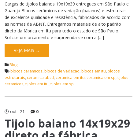
Cargas de tijolos baianos 19x19x39 entregues em São Paulo e
Guarujá Blocos cerâmicos de vedação (baianos) e estruturais
de excelente qualidade e resistência, fabricados de acordo com
as normas da ABNT. Entregamos materiais de alto padrão
direto da fábrica em Itu para todo o estado de São Paulo.
Solicite um orçamento e surpreenda-se com a […]
VEJA MAIS →
Blog
blocos ceramicos
,
blocos de vedacao
,
blocos em itu
,
blocos
estruturais
,
ceramica abcd
,
ceramica em itu
,
ceramica em sp
,
tijolos
ceramicos
,
tijolos em itu
,
tijolos em sp
out
21
0
Tijolo baiano 14x19x29
direto da fábrica