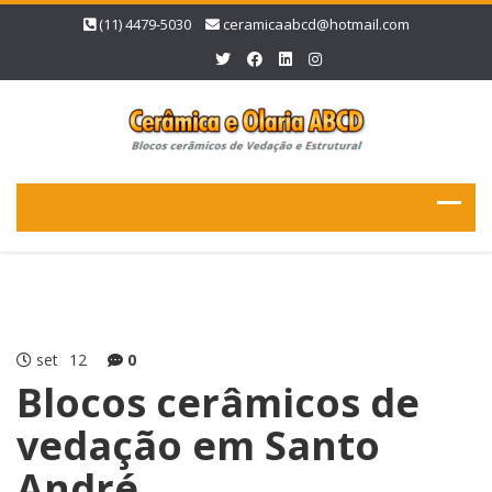
(11) 4479-5030
ceramicaabcd@hotmail.com
set
12
0
Blocos cerâmicos de
vedação em Santo
André