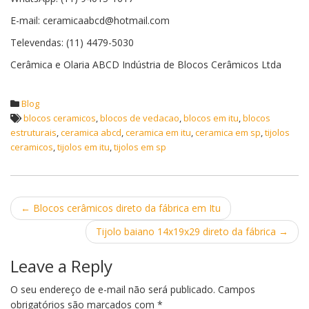
E-mail: ceramicaabcd@hotmail.com
Televendas: (11) 4479-5030
Cerâmica e Olaria ABCD Indústria de Blocos Cerâmicos Ltda
Blog
blocos ceramicos
,
blocos de vedacao
,
blocos em itu
,
blocos
estruturais
,
ceramica abcd
,
ceramica em itu
,
ceramica em sp
,
tijolos
ceramicos
,
tijolos em itu
,
tijolos em sp
Post
←
Blocos cerâmicos direto da fábrica em Itu
navigation
Tijolo baiano 14x19x29 direto da fábrica
→
Leave a Reply
O seu endereço de e-mail não será publicado.
Campos
obrigatórios são marcados com
*