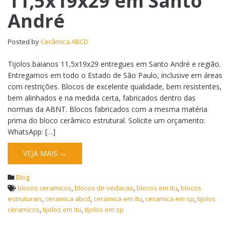
11,5x19x29 em Santo
André
Posted by
Cerâmica ABCD
Tijolos baianos 11,5x19x29 entregues em Santo André e região.
Entregamos em todo o Estado de São Paulo, inclusive em áreas
com restrições. Blocos de excelente qualidade, bem resistentes,
bem alinhados e na medida certa, fabricados dentro das
normas da ABNT. Blocos fabricados com a mesma matéria
prima do bloco cerâmico estrutural. Solicite um orçamento:
WhatsApp: […]
VEJA MAIS →
Blog
blocos ceramicos
,
blocos de vedacao
,
blocos em itu
,
blocos
estruturais
,
ceramica abcd
,
ceramica em itu
,
ceramica em sp
,
tijolos
ceramicos
,
tijolos em itu
,
tijolos em sp