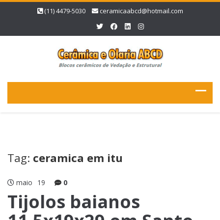
(11) 4479-5030
ceramicaabcd@hotmail.com
Tag:
ceramica em itu
maio
19
0
Tijolos baianos