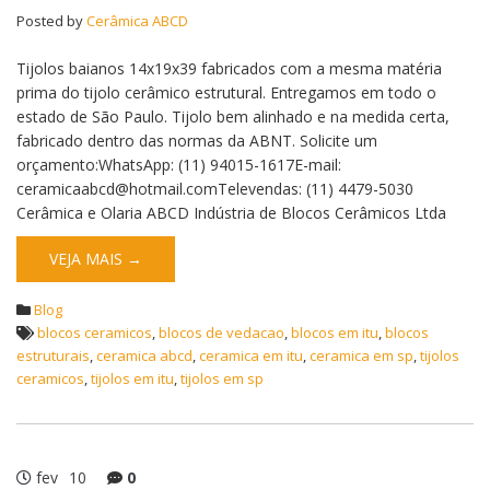
Posted by
Cerâmica ABCD
Tijolos baianos 14x19x39 fabricados com a mesma matéria
prima do tijolo cerâmico estrutural. Entregamos em todo o
estado de São Paulo. Tijolo bem alinhado e na medida certa,
fabricado dentro das normas da ABNT. Solicite um
orçamento:WhatsApp: (11) 94015-1617E-mail:
ceramicaabcd@hotmail.comTelevendas: (11) 4479-5030
Cerâmica e Olaria ABCD Indústria de Blocos Cerâmicos Ltda
VEJA MAIS →
Blog
blocos ceramicos
,
blocos de vedacao
,
blocos em itu
,
blocos
estruturais
,
ceramica abcd
,
ceramica em itu
,
ceramica em sp
,
tijolos
ceramicos
,
tijolos em itu
,
tijolos em sp
fev
10
0