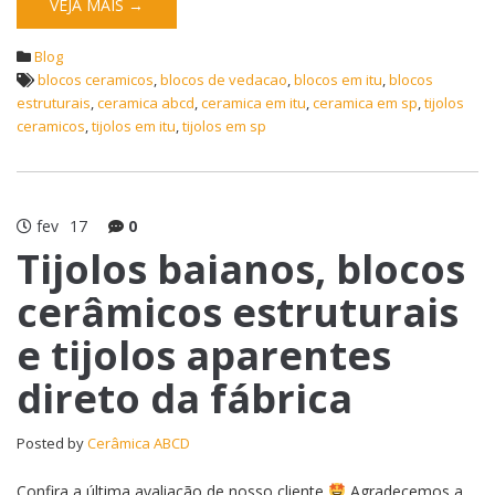
VEJA MAIS →
Blog
blocos ceramicos
,
blocos de vedacao
,
blocos em itu
,
blocos
estruturais
,
ceramica abcd
,
ceramica em itu
,
ceramica em sp
,
tijolos
ceramicos
,
tijolos em itu
,
tijolos em sp
fev
17
0
Tijolos baianos, blocos
cerâmicos estruturais
e tijolos aparentes
direto da fábrica
Posted by
Cerâmica ABCD
Confira a última avaliação de nosso cliente
Agradecemos a