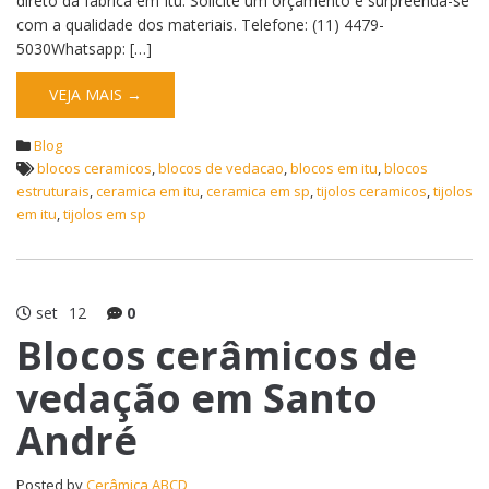
direto da fábrica em Itu. Solicite um orçamento e surpreenda-se
com a qualidade dos materiais. Telefone: (11) 4479-
5030Whatsapp: […]
VEJA MAIS →
Blog
blocos ceramicos
,
blocos de vedacao
,
blocos em itu
,
blocos
estruturais
,
ceramica em itu
,
ceramica em sp
,
tijolos ceramicos
,
tijolos
em itu
,
tijolos em sp
set
12
0
Blocos cerâmicos de
vedação em Santo
André
Posted by
Cerâmica ABCD